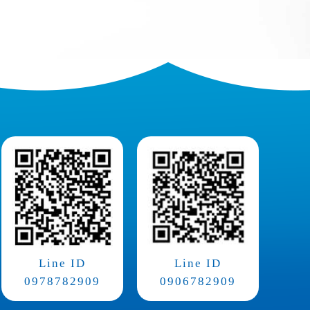
Line ID
Line ID
0978782909
0906782909