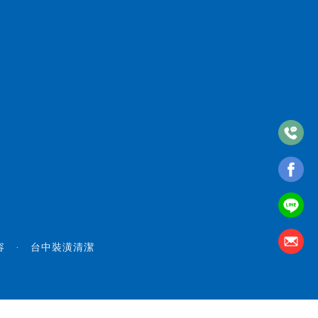
容
·
台中裝潢清潔