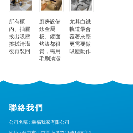
所有櫃
廚房設備
尤其白鐵
內、抽屜
鈦金屬
軌道最會
拔出吸塵
板、鏡面
覆著灰塵
擦拭清潔
烤漆都很
更需要做
後再裝回
貴，需用
吸塵動作
毛刷清潔
聯絡我們
公司名稱 : 幸福我家有限公司