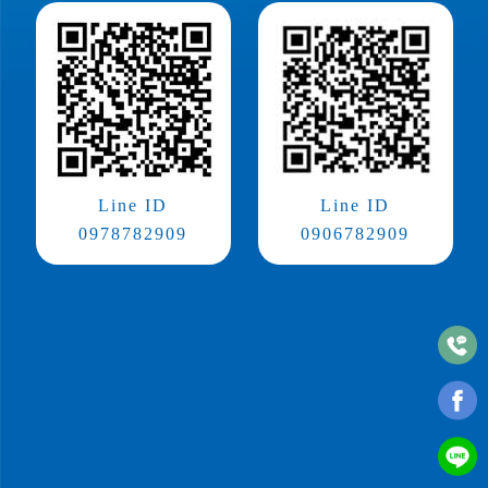
Line ID
Line ID
0978782909
0906782909