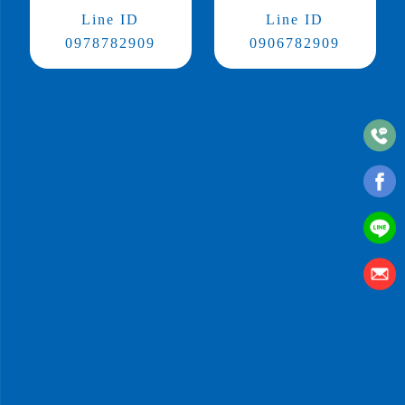
Line ID
Line ID
0978782909
0906782909